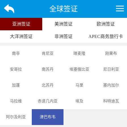
全球签证
亚洲签证
美洲签证
欧洲签证
大洋洲签证
非洲签证
APEC商务旅行卡
南非
肯尼亚
喀麦隆
刚果布
安哥拉
南苏丹
埃塞俄比亚
尼日利亚
加蓬
北苏丹
马里
塞内加尔
马拉维
赤道几内亚
埃及
科特迪瓦
阿尔及利亚
津巴布韦