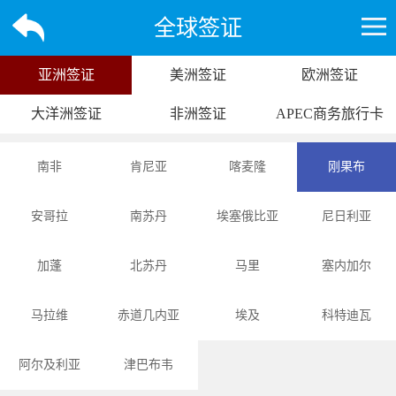
全球签证
亚洲签证
美洲签证
欧洲签证
大洋洲签证
非洲签证
APEC商务旅行卡
南非
肯尼亚
喀麦隆
刚果布
安哥拉
南苏丹
埃塞俄比亚
尼日利亚
加蓬
北苏丹
马里
塞内加尔
马拉维
赤道几内亚
埃及
科特迪瓦
阿尔及利亚
津巴布韦