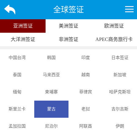
全球签证
亚洲签证
美洲签证
欧洲签证
大洋洲签证
非洲签证
APEC商务旅行卡
中国台湾
韩国
印度
日本签证
泰国
马来西亚
越南
新加坡
缅甸
柬埔寨
菲律宾
哈萨克斯坦
斯里兰卡
蒙古
老挝
吉尔吉斯
孟加拉国
尼泊尔
阿联酋
伊朗