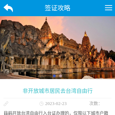
签证攻略
非开放城市居民去台湾自由行
2023-02-23
次数：
目前开放台湾自由行入台证办理的，仅限以下城市户籍
1013